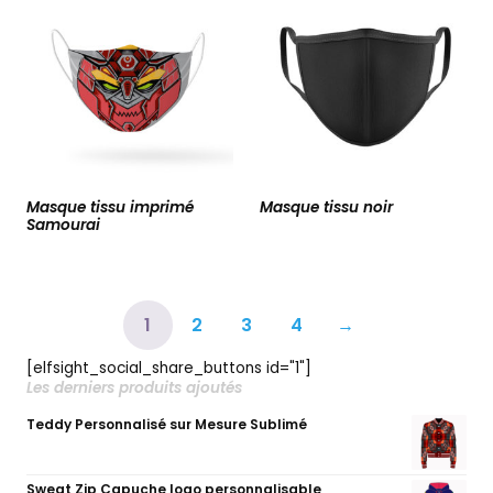
Masque tissu imprimé
Masque tissu noir
Samourai
1
2
3
4
→
[elfsight_social_share_buttons id="1"]
Les derniers produits ajoutés
Teddy Personnalisé sur Mesure Sublimé
Sweat Zip Capuche logo personnalisable