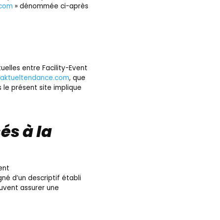
.com
» dénommée ci-après
uelles entre Facility-Event
aktueltendance.com
, que
 le présent site implique
és à la
ent
né d’un descriptif établi
euvent assurer une