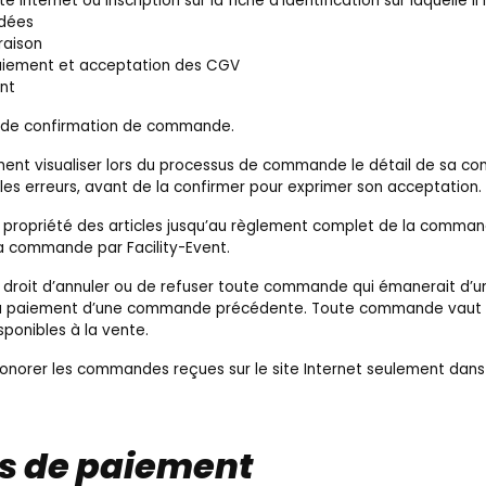
ite Internet ou inscription sur la fiche d’identification sur laquelle i
dées
raison
iement et acceptation des CGV
nt
il de confirmation de commande.
ment visualiser lors du processus de commande le détail de sa co
lles erreurs, avant de la confirmer pour exprimer son acceptation.
la propriété des articles jusqu’au règlement complet de la comman
la commande par Facility-Event.
e droit d’annuler ou de refuser toute commande qui émanerait d’un 
tif au paiement d’une commande précédente. Toute commande vaut 
sponibles à la vente.
honorer les commandes reçues sur le site Internet seulement dans 
és de paiement