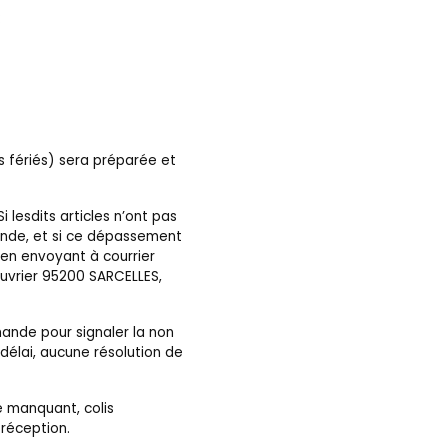
:
s fériés) sera préparée et
 lesdits articles n’ont pas
mande, et si ce dépassement
, en envoyant à courrier
ouvrier 95200 SARCELLES,
mande pour signaler la non
délai, aucune résolution de
le manquant, colis
 réception.