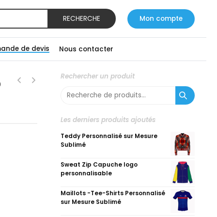
RECHERCHE
Mon compte
ande de devis
Nous contacter
é
Rechercher un produit
Recherche
pour :
Les derniers produits ajoutés
Teddy Personnalisé sur Mesure
Sublimé
Sweat Zip Capuche logo
personnalisable
Maillots -Tee-Shirts Personnalisé
sur Mesure Sublimé